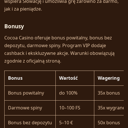
wspiera Słowację i umożliwia grę zarówno za darmo,
jak i za pieniądze.
Bonusy
Cocoa Casino oferuje bonus powitalny, bonus bez
depozytu, darmowe spiny. Program VIP dodaje
cashback i ekskluzywne akcje. Warunki obowiązują
zgodnie z oficjalną stroną.
Bonus
Wartość
Wagering
Bonus powitalny
do 100%
35x bonus
Darmowe spiny
10–100 FS
35x wygrane
Bonus bez depozytu
5–10 €
50x bonus