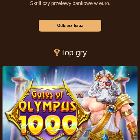
Skrill czy przelewy bankowe w euro.
Odbierz teraz
Top gry