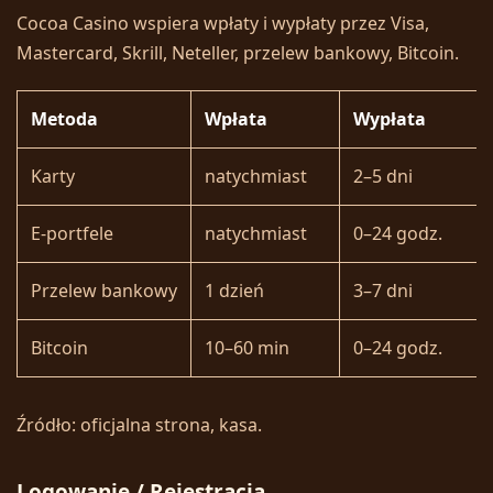
Cocoa Casino wspiera wpłaty i wypłaty przez Visa,
Mastercard, Skrill, Neteller, przelew bankowy, Bitcoin.
Metoda
Wpłata
Wypłata
Karty
natychmiast
2–5 dni
E-portfele
natychmiast
0–24 godz.
Przelew bankowy
1 dzień
3–7 dni
Bitcoin
10–60 min
0–24 godz.
Źródło: oficjalna strona, kasa.
Logowanie / Rejestracja