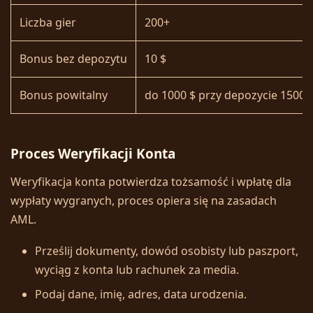
Liczba gier
200+
Bonus bez depozytu
10 $
Bonus powitalny
do 1000 $ przy depozycie 1500 
Proces Weryfikacji Konta
Weryfikacja konta potwierdza tożsamość i wpłatę dla
wypłaty wygranych, proces opiera się na zasadach
AML.
Prześlij dokumenty, dowód osobisty lub paszport,
wyciąg z konta lub rachunek za media.
Podaj dane, imię, adres, data urodzenia.