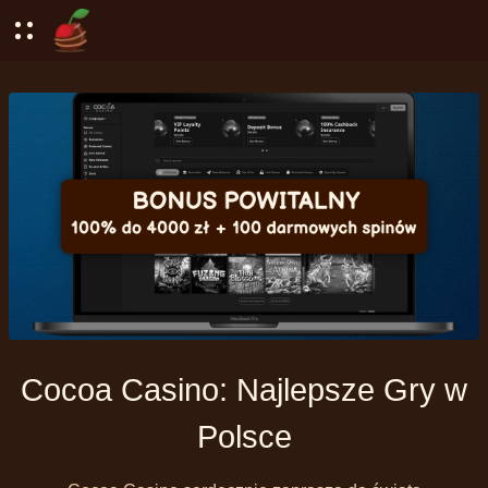
Cocoa Casino: Najlepsze Gry w
Polsce