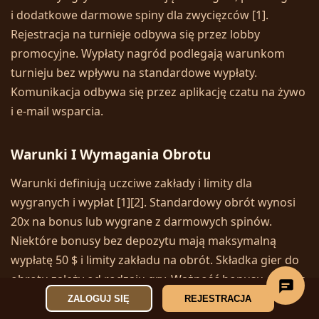
i dodatkowe darmowe spiny dla zwycięzców [1].
Rejestracja na turnieje odbywa się przez lobby
promocyjne. Wypłaty nagród podlegają warunkom
turnieju bez wpływu na standardowe wypłaty.
Komunikacja odbywa się przez aplikację czatu na żywo
i e-mail wsparcia.
Warunki I Wymagania Obrotu
Warunki definiują uczciwe zakłady i limity dla
wygranych i wypłat [1][2]. Standardowy obrót wynosi
20x na bonus lub wygrane z darmowych spinów.
Niektóre bonusy bez depozytu mają maksymalną
wypłatę 50 $ i limity zakładu na obrót. Składka gier do
obrotu zależy od rodzaju gry. Ważność bonusu określa
strona promocyjna. Zasady regionalne mogą
ZALOGUJ SIĘ
REJESTRACJA
modyfikować dostępność dla słowackiego rynku [1].