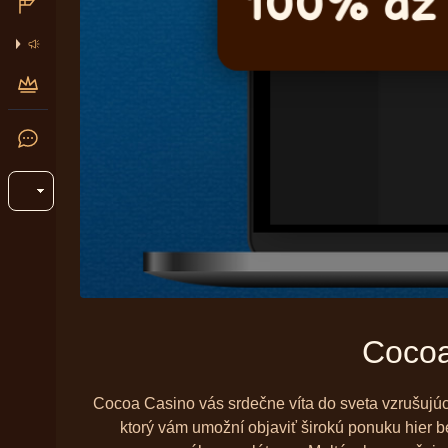
Cocoa
Cocoa Casino vás srdečne víta do sveta vzrušujú
ktorý vám umožní objaviť širokú ponuku hier b